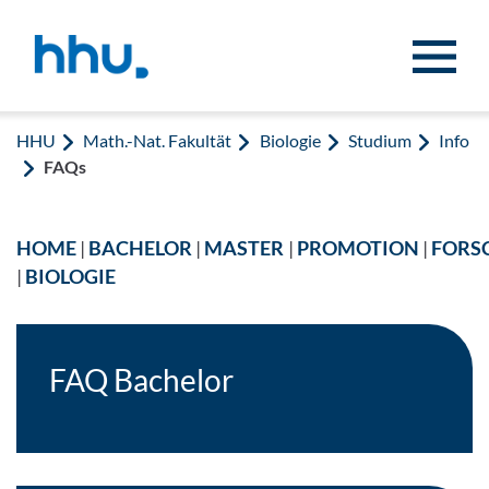
Zum Inhalt springen
Zur Suche springen
HHU
Math.-Nat. Fakultät
Biologie
Studium
Info
FAQs
HOME
|
BACHELOR
|
MASTER
|
PROMOTION
|
FORS
|
BIOLOGIE
FAQ Bachelor