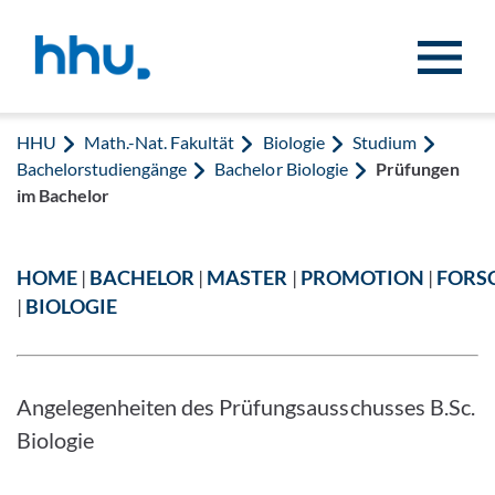
Zum Inhalt springen
Zur Suche springen
HHU
Math.-Nat. Fakultät
Biologie
Studium
Bachelorstudiengänge
Bachelor Biologie
Prüfungen
im Bachelor
HOME
|
BACHELOR
|
MASTER
|
PROMOTION
|
FORS
|
BIOLOGIE
Angelegenheiten des Prüfungsausschusses B.Sc.
Biologie