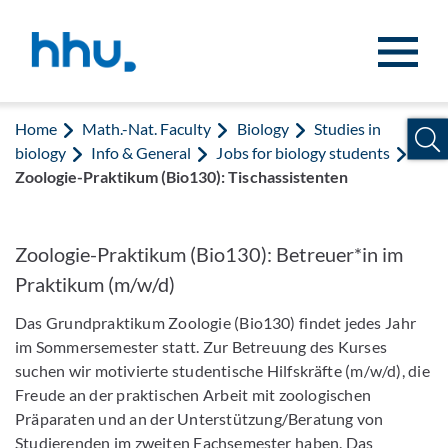
Jump to content
Jump to search
Home
Math.-Nat. Faculty
Biology
Studies in
biology
Info & General
Jobs for biology students
Zoologie-Praktikum (Bio130): Tischassistenten
Zoologie-​Praktikum (Bio130): Betreuer*in im
Praktikum (m/w/d)
Das Grundpraktikum Zoologie (Bio130) findet jedes Jahr
im Sommersemester statt. Zur Betreuung des Kurses
suchen wir motivierte studentische Hilfskräfte (m/w/d), die
Freude an der praktischen Arbeit mit zoologischen
Präparaten und an der Unterstützung/Beratung von
Studierenden im zweiten Fachsemester haben. Das