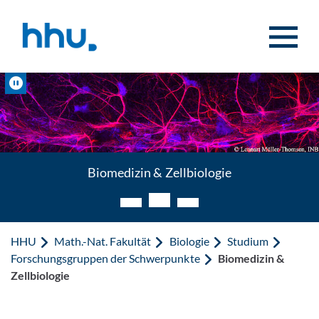
Zum Inhalt springen
Zur Suche springen
Pause
Biomedizin & Zellbiologie
Biomedizin & Zellbiologie
HHU
Math.-Nat. Fakultät
Biologie
Studium
Forschungsgruppen der Schwerpunkte
Biomedizin &
Zellbiologie